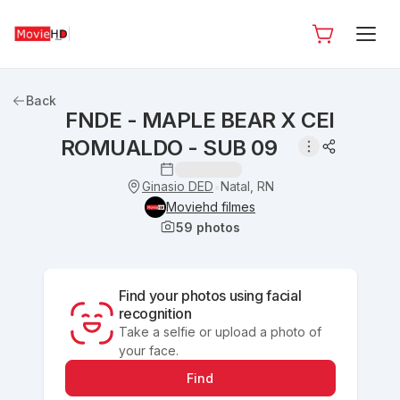
Back
FNDE - MAPLE BEAR X CEI
ROMUALDO - SUB 09
Ginasio DED
Natal, RN
•
Moviehd filmes
59
photos
Find your photos using facial
recognition
Take a selfie or upload a photo of
your face.
Find