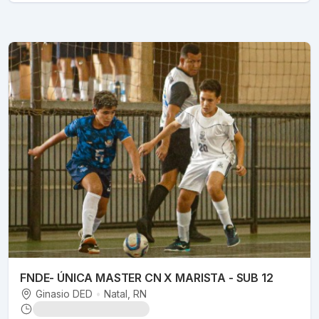
FNDE- ÚNICA MASTER CN X MARISTA - SUB 12
Ginasio DED
•
Natal
, RN