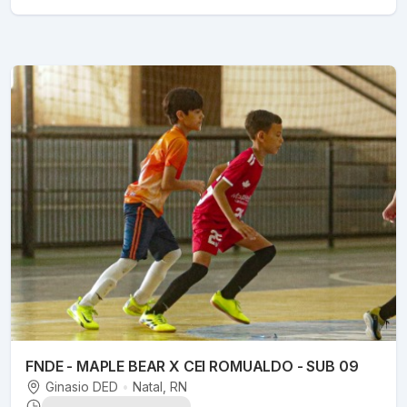
FNDE - MAPLE BEAR X CEI ROMUALDO - SUB 09
Ginasio DED
•
Natal
, RN