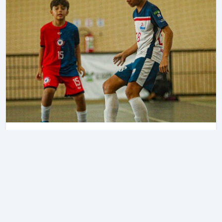
FNDE - DOM MARCOLINO X SALESIANO SÃO JOSÉ
- SUB 13
Ginasio DED
•
Natal
, RN