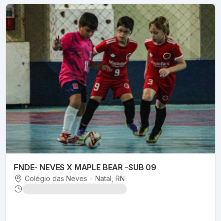
FNDE- NEVES X MAPLE BEAR -SUB 09
Colégio das Neves
•
Natal
, RN