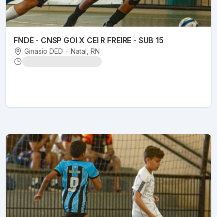
FNDE - CNSP GOI X CEI R FREIRE - SUB 15
Ginasio DED
•
Natal
, RN